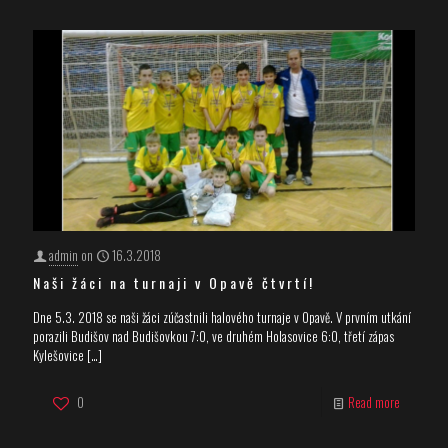
admin
on
16.3.2018
Naši žáci na turnaji v Opavě čtvrtí!
Dne 5.3. 2018 se naši žáci zúčastnili halového turnaje v Opavě. V prvním utkání
porazili Budišov nad Budišovkou 7:0, ve druhém Holasovice 6:0, třetí zápas
Kylešovice
[…]
0
Read more