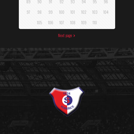
89
90
91
92
93
94
95
96
97
98
99
100
101
102
103
104
105
106
107
108
109
110
Next page