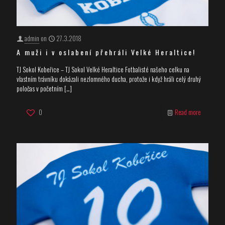
admin
on
27.3.2018
A muži i v oslabení přehráli Velké Heraltice!
TJ Sokol Kobeřice – TJ Sokol Velké Heraltice Fotbalisté našeho celku na
vlastním trávníku dokázali nezlomného ducha, protože i když hráli celý druhý
poločas v početním
[…]
0
Read more