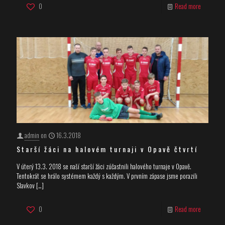
0
Read more
admin
on
16.3.2018
Starší žáci na halovém turnaji v Opavě čtvrtí
V úterý 13.3. 2018 se naší starší žáci zúčastnili halového turnaje v Opavě.
Tentokrát se hrálo systémem každý s každým. V prvním zápase jsme porazili
Slavkov
[…]
0
Read more