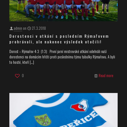
admin
on
27.3.2018
Dorostenci v utkání s posledním Rýmařovem
prohrávali, ale nakonec výsledek otočili!
Dorost – Rýmařov 4:3 (1:3) První jarní mistrovské utkání odehráli naší
dorostenci na domácím hřišti proti poslednímu týmu tabulky Rýmařovu. A byli
to hosté, kteří
[…]
0
Read more