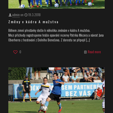
admin
on
19.3.2018
Změny v kádru A mužstva
Během zimní přestávky došlo k několika změnám v kádru A mužstva.
Mezi příchody registrujeme hráče opavské rezervy Patrika Mezery a návrat Jana
Oberherra z hostování z Dolního Benešova. Z dorostu se připojil
[…]
0
Read more