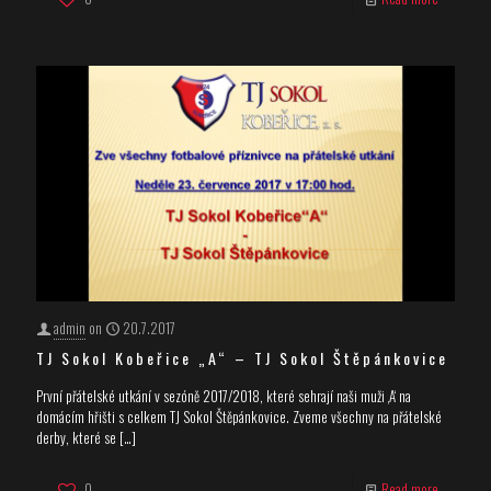
admin
on
20.7.2017
TJ Sokol Kobeřice „A“ – TJ Sokol Štěpánkovice
První přátelské utkání v sezóně 2017/2018, které sehrají naši muži ‚A‘ na
domácím hřišti s celkem TJ Sokol Štěpánkovice. Zveme všechny na přátelské
derby, které se
[…]
0
Read more