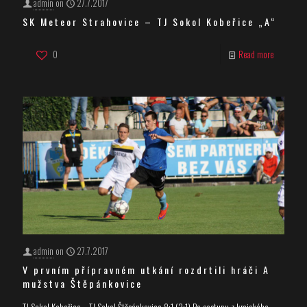
admin
on
27.7.2017
SK Meteor Strahovice – TJ Sokol Kobeřice „A“
0
Read more
admin
on
27.7.2017
V prvním přípravném utkání rozdrtili hráči A
mužstva Štěpánkovice
TJ Sokol Kobeřice – TJ Sokol Štěpánkovice 8:1 (3:1) Po sestupu z krajského