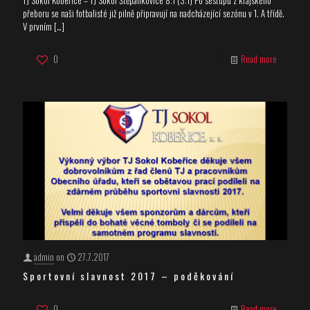
přeboru se naši fotbalisté již pilně připravují na nadcházející sezónu v 1. A třídě.
V prvním
[…]
0
Read more
admin
on
27.7.2017
Sportovní slavnost 2017 – poděkování
0
Read more