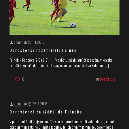
admin
on
1.4.2016
Dorostenci rozstříleli Fulnek
Fulnek – Kobeřice 2:8 (2:3) V sobotu začali jarní část sezóny v krajské
soutěži take naši dorostenci a to zápasem na horké půdě ve Fulneku.
[…]
0
Read more
admin
on
25.3.2016
Dorostenci zajíždějí do Fulneku
V podzimní části krajské soutěže si naši dorostenci vedli velmi dobře, neboť
okupují momentálně 6. místo tabulky. Jejich prvním jarním soupeřem bude