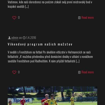
Vratimov, kde naši dorostenci na podzim získali svůj první mistrovský bod v
krajské soutěži
[…]
0
Read more
admin
on
1.4.2016
Víkendový program našich mužstev
V neděli s Frenštátem na fotbal Po skvělém vítězství v Heřmanicích se naši
fotbalisté „A“ mužstva předvedou před domácími diváky v utkání s nováčkem
soutěže Frenštátem pod Radhoštěm. K nám přijíždí fotbalisté
[…]
0
Read more