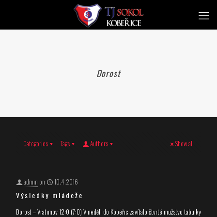
Dorost
Categories
Tags
Authors
Show all
admin
on
10.4.2016
Výsledky mládeže
Dorost – Vratimov 12:0 (7:0) V neděli do Kobeřic zavítalo čtvrté mužstvo tabulky