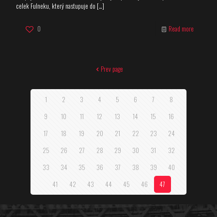
celek Fulneku, který nastupuje do
[…]
0
Read more
Prev page
1
2
3
4
5
6
7
8
9
10
11
12
13
14
15
16
17
18
19
20
21
22
23
24
25
26
27
28
29
30
31
32
33
34
35
36
37
38
39
40
41
42
43
44
45
46
47