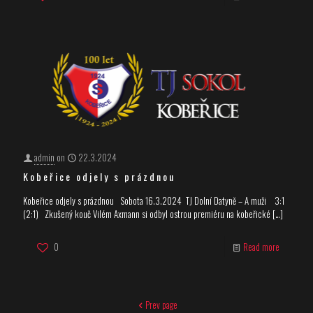
admin
on
22.3.2024
Kobeřice odjely s prázdnou
Kobeřice odjely s prázdnou Sobota 16.3.2024 TJ Dolní Datyně – A muži 3:1
(2:1) Zkušený kouč Vilém Axmann si odbyl ostrou premiéru na kobeřické
[…]
0
Read more
Prev page