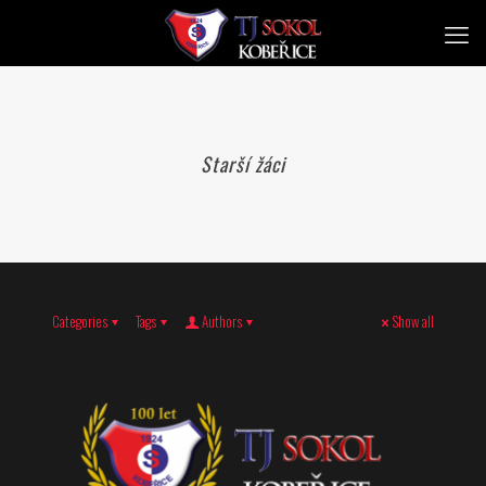
Starší žáci
Categories
Tags
Authors
Show all