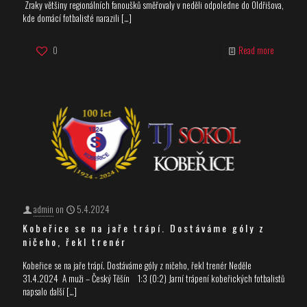
Zraky většiny regionálních fanoušků směřovaly v neděli odpoledne do Oldřišova,
kde domácí fotbalisté narazili
[…]
0
Read more
admin
on
5.4.2024
Kobeřice se na jaře trápí. Dostáváme góly z
ničeho, řekl trenér
Kobeřice se na jaře trápí. Dostáváme góly z ničeho, řekl trenér Neděle
31.4.2024 A muži – Český Těšín 1:3 (0:2) Jarní trápení kobeřických fotbalistů
napsalo další
[…]