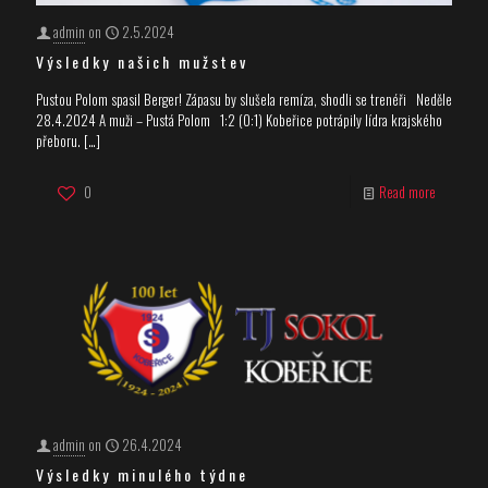
admin
on
2.5.2024
Výsledky našich mužstev
Pustou Polom spasil Berger! Zápasu by slušela remíza, shodli se trenéři Neděle
28.4.2024 A muži – Pustá Polom 1:2 (0:1) Kobeřice potrápily lídra krajského
přeboru.
[…]
0
Read more
admin
on
26.4.2024
Výsledky minulého týdne