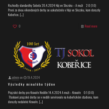
Rozhodly standardky Sobota 20.4.2024 Háj ve Slezsku – A muži 2:0 (1:0)
První ze dvou víkendových derby se uskutečnilo v Háji ve Slezsku, kam dorazily
Kobeřice.
[…]
0
Read more
admin
on
19.4.2024
Výsledky minulého týdne
Prajzské derby pro Kravaře Neděle 14.4.2024 A muži – Kravaře 0:1 (0:0)
Třaskavé prajzské derby se v neděli servírovalo na kobeřickém stadionu, kam
dorazily nedaleké Kravaře.
[…]