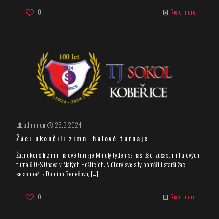
0
Read more
admin
on
26.3.2024
Žáci ukončili zimní halové turnaje
Žáci ukončili zimní halové turnaje Minulý týden se naši žáci zúčastnili halových
turnajů OFS Opava v Malých Hošticích. V úterý své síly poměřili starší žáci
se soupeři z Dolního Benešova,
[…]
0
Read more