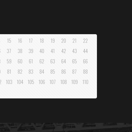
4
15
16
17
18
19
20
21
22
6
37
38
39
40
41
42
43
44
8
59
60
61
62
63
64
65
66
0
81
82
83
84
85
86
87
88
2
103
104
105
106
107
108
109
110