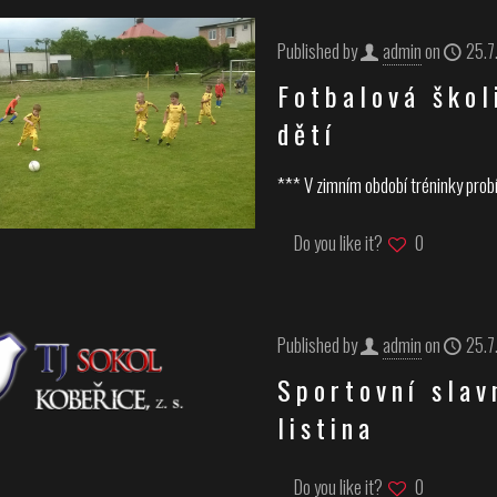
Published by
admin
on
25.7
Fotbalová škol
dětí
*** V zimním období tréninky probí
Do you like it?
0
Published by
admin
on
25.7
Sportovní slav
listina
Do you like it?
0