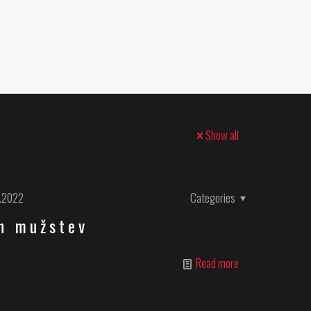
Show all
.2022
Categories
h mužstev
Read more