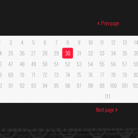
Prev page
2
3
4
5
6
7
8
9
10
11
12
13
1
4
25
26
27
28
29
30
31
32
33
34
35
3
6
47
48
49
50
51
52
53
54
55
56
57
5
8
69
70
71
72
73
74
75
76
77
78
79
8
0
91
92
93
94
95
96
97
98
99
100
101
10
111
Next page