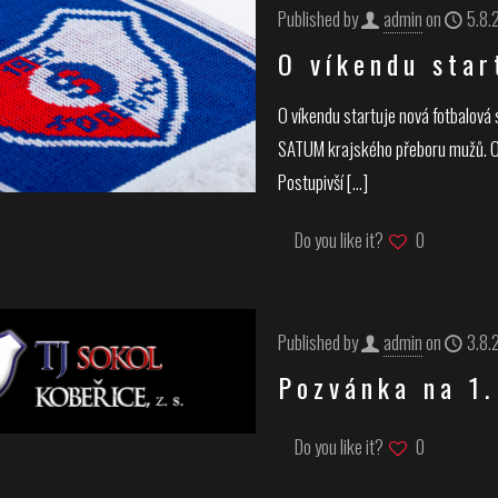
Published by
admin
on
5.8.
O víkendu star
O víkendu startuje nová fotbalová
SATUM krajského přeboru mužů. Op
Postupivší
[…]
Do you like it?
0
Published by
admin
on
3.8.
Pozvánka na 1.
Do you like it?
0