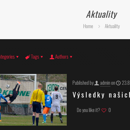
Aktuality
Home
Aktuality
tegories
Tags
Authors
Published by
admin
on
23.8
Výsledky našic
Do you like it?
0