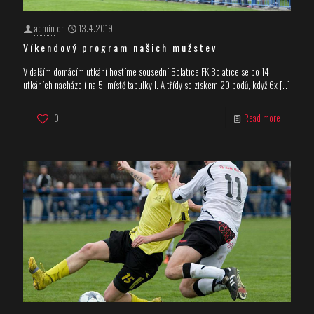
admin
on
13.4.2019
Víkendový program našich mužstev
V dalším domácím utkání hostíme sousední Bolatice FK Bolatice se po 14
utkáních nacházejí na 5. místě tabulky I. A třídy se ziskem 20 bodů, když 6x
[…]
0
Read more