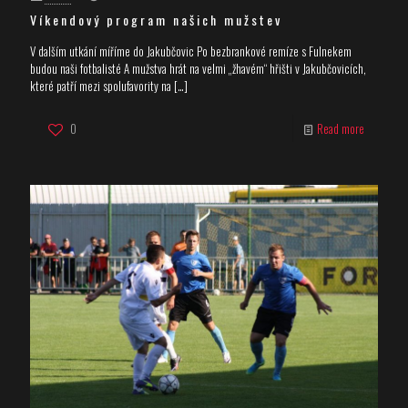
Víkendový program našich mužstev
V dalším utkání míříme do Jakubčovic Po bezbrankové remíze s Fulnekem
budou naši fotbalisté A mužstva hrát na velmi „žhavém“ hřišti v Jakubčovicích,
které patří mezi spolufavority na
[…]
0
Read more