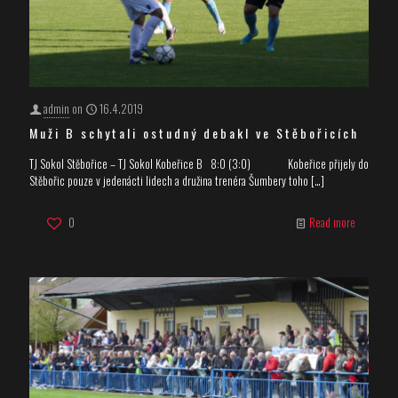
admin
on
16.4.2019
Muži B schytali ostudný debakl ve Stěbořicích
TJ Sokol Stěbořice – TJ Sokol Kobeřice B 8:0 (3:0) Kobeřice přijely do
Stěbořic pouze v jedenácti lidech a družina trenéra Šumbery toho
[…]
0
Read more