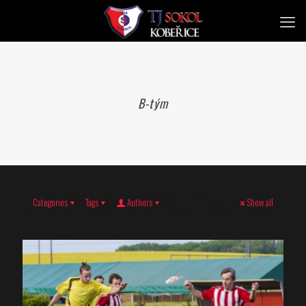
B-tým
Categories
Tags
Authors
Show all