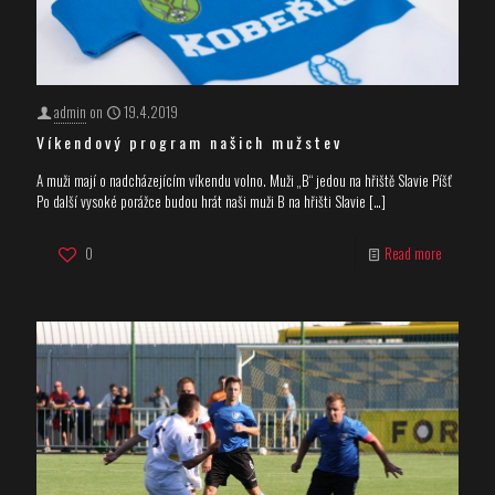
admin
on
19.4.2019
Víkendový program našich mužstev
A muži mají o nadcházejícím víkendu volno. Muži „B“ jedou na hřiště Slavie Píšť
Po další vysoké porážce budou hrát naši muži B na hřišti Slavie
[…]
0
Read more