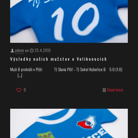
admin
on
25.4.2019
Výsledky našich mužstev o Velikonocích
Muži B prohráli v Píšti TJ Slavia Píšť – TJ Sokol Kobeřice B 5:0 (1:0)
[…]
0
Read more