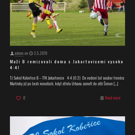
admin
on
3.5.2019
Muži B remizovali doma s Jakartovicemi vysoko
4:4!
TJ Sokol Kobeřice B – TFK Jakartovice 4:4 (0:2) Do vedení šel soubor trenéra
Martinky již po šesti minutách, když střelu Urbana zametl do sítě Šimon
[…]
0
Read more