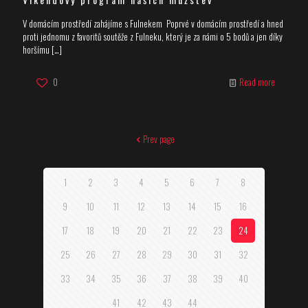
V domácím prostředí zahájíme s Fulnekem Poprvé v domácím prostředí a hned
proti jednomu z favoritů soutěže z Fulneku, který je za námi o 5 bodů a jen díky
horšímu
[…]
0
Read more
Prev page
1
2
3
4
5
6
7
8
9
10
11
12
13
14
15
16
17
18
19
20
21
22
23
24
25
26
27
28
29
30
31
32
33
34
35
36
37
38
39
40
41
42
43
44