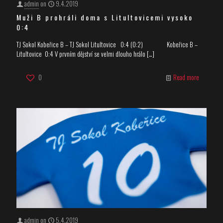
admin
on
9.4.2019
Muži B prohráli doma s Litultovicemi vysoko
0:4
TJ Sokol Kobeřice B – TJ Sokol Litultovice 0:4 (0:2) Kobeřice B –
Litultovice 0:4 V prvním dějství se velmi dlouho hrálo
[…]
0
Read more
admin
on
5.4.2019