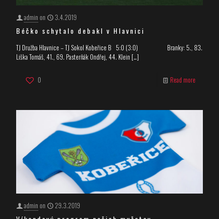
admin
on
3.4.2019
Béčko schytalo debakl v Hlavnici
TJ Družba Hlavnice – TJ Sokol Kobeřice B 5:0 (3:0) Branky: 5., 83.
Liška Tomáš, 41., 69. Pasterňák Ondřej, 44. Klein
[…]
0
Read more
admin
on
29.3.2019
Víkendový program našich mužstev